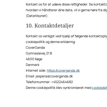
Kontakt os for at udøve disse rettigheder. Se kontakto
hvordan vi håndterer dine data, vil vi gerne høre fra d
(Datatilsynet).
10. Kontaktdetaljer
Kontakt os venligst ved hjælp af følgende kontaktop
cookiepolitik og denne erklæring:
CoverGanda
Gymnasievej 21 B
4600 Køge
Danmark
Internet side:
https://coverganda.dk
Email:
jespera@
coverganda.dk
Telefonnummer: +4522464682
Denne cookiepolitik blev synkroniseret med
cookieda