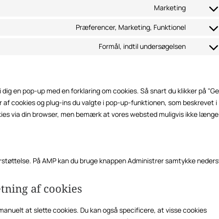
Consen
service
Marketing
maps
to
faceboo
Consen
service
Præferencer, Marketing, Funktionel
to
google-
Consen
service
Formål, indtil undersøgelsen
ads
to
google-
Consen
service
recaptc
to
linkedin
service
i dig en pop-up med en forklaring om cookies. Så snart du klikker på "G
diverse
 af cookies og plug-ins du valgte i pop-up-funktionen, som beskrevet i
okies via din browser, men bemærk at vores websted muligvis ikke længe
erstøttelse. På AMP kan du bruge knappen Administrer samtykke neders
etning af cookies
manuelt at slette cookies. Du kan også specificere, at visse cookies