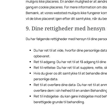
muligvis ikke placeres. En anden mulighed er at ændre
gang en cookie placeres. For mere information om disse 
Bemærk, at vores websted muligvis ikke fungerer korrek
vil de blive placeret igen efter dit samtykke, når du 
9. Dine rettigheder med hensyn t
Du har følgende rettigheder med hensyn til dine perso
Du har ret til at vide, hvorfor dine personlige d
opbevaret.
Ret til adgang: Du har ret til at få adgang til din
Ret til rettelse: Du har ret til at supplere, rette,
Hvis du giver os dit samtykke til at behandle dine 
personlige data.
Ret til at overføre dine data: Du har ret til at 
overføre dem i sin helhed til en anden Behandlin
Ret til indsigelse: du kan gøre indsigelse mod be
berettigede grunde til behandling.